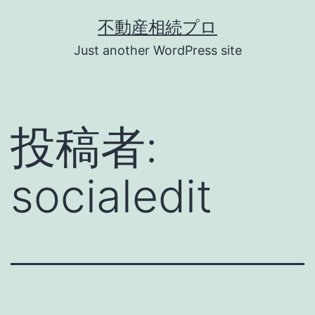
コ
不動産相続プロ
ン
Just another WordPress site
テ
ン
ツ
投稿者:
へ
ス
socialedit
キ
ッ
プ